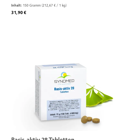
Inhalt:
150 Gramm
(212,67 € / 1 kg)
Regulärer Preis:
31,90 €
Basis-aktiv 28 Tabletten