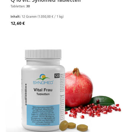
Tabletten:
30
Inhalt:
12 Gramm
(1.050,00 € / 1 kg)
Regulärer Preis:
12,60 €