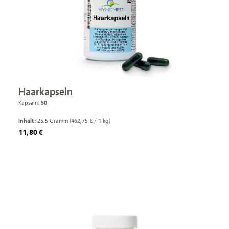
Haarkapseln
Kapseln:
50
Inhalt:
25.5 Gramm
(462,75 € / 1 kg)
Regulärer Preis:
11,80 €