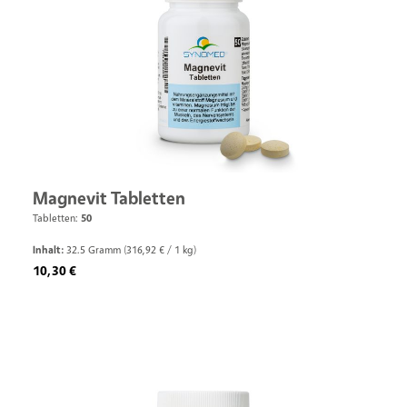
Magnevit Tabletten
Tabletten:
50
Inhalt:
32.5 Gramm
(316,92 € / 1 kg)
Regulärer Preis:
10,30 €