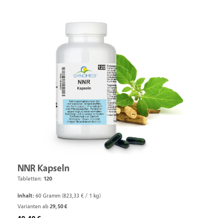
NNR Kapseln
Tabletten:
120
Inhalt:
60 Gramm
(823,33 € / 1 kg)
Varianten ab
29,50 €
Regulärer Preis: