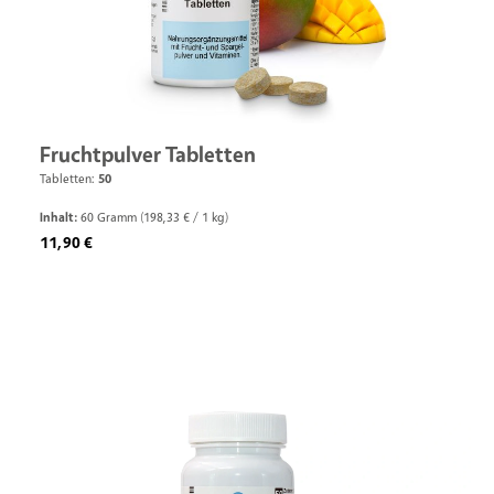
Fruchtpulver Tabletten
Tabletten:
50
Inhalt:
60 Gramm
(198,33 € / 1 kg)
Regulärer Preis:
11,90 €