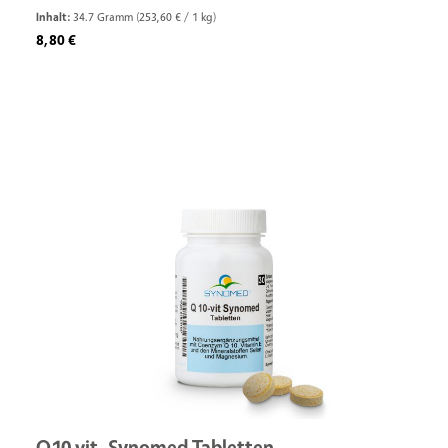
Inhalt:
34.7 Gramm
(253,60 € / 1 kg)
Regulärer Preis:
8,80 €
Q10 vit. Synomed Tabletten