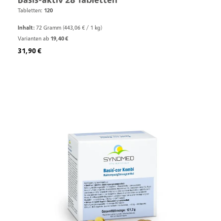
Tabletten:
120
Inhalt:
72 Gramm
(443,06 € / 1 kg)
Varianten ab
19,40 €
Regulärer Preis:
31,90 €