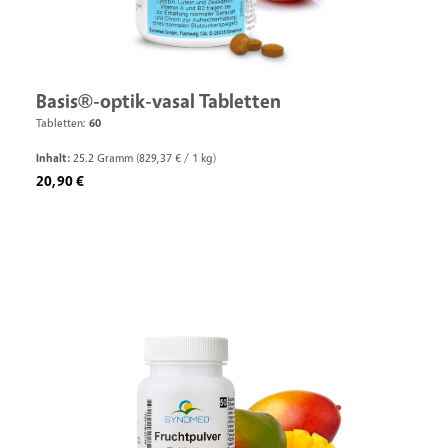
Basis®-optik-vasal Tabletten
Tabletten:
60
Inhalt:
25.2 Gramm
(829,37 € / 1 kg)
Regulärer Preis:
20,90 €