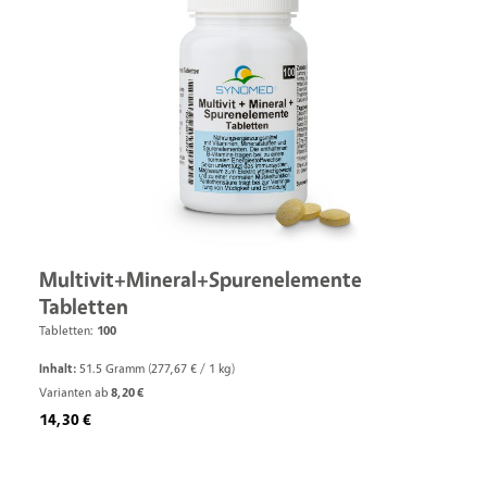
Multivit+Mineral+Spurenelemente
Tabletten
Tabletten:
100
Inhalt:
51.5 Gramm
(277,67 € / 1 kg)
Varianten ab
8,20 €
Regulärer Preis:
14,30 €