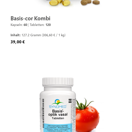
Basis-cor Kombi
Kapseln:
60
|
Tabletten:
120
Inhalt:
127.2 Gramm
(306,60 € / 1 kg)
Regulärer Preis:
39,00 €