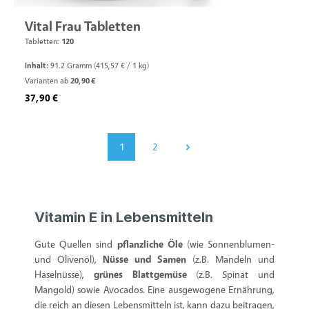
Vital Frau Tabletten
Tabletten:
120
Inhalt:
91.2 Gramm
(415,57 € / 1 kg)
Varianten ab
20,90 €
Regulärer Preis:
37,90 €
1
2
Seite
Seite
Vitamin E in Lebensmitteln
Gute Quellen sind
pflanzliche Öle
(wie Sonnenblumen-
und Olivenöl),
Nüsse und Samen
(z.B. Mandeln und
Haselnüsse),
grünes Blattgemüse
(z.B. Spinat und
Mangold) sowie Avocados. Eine ausgewogene Ernährung,
die reich an diesen Lebensmitteln ist, kann dazu beitragen,