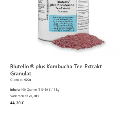
Blutello ® plus Kombucha-Tee-Extrakt
Granulat
Granulat:
400g
Inhalt:
400 Gramm
(110,50 € / 1 kg)
Varianten ab
26,20 €
Regulärer Preis:
44,20 €