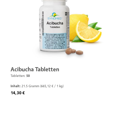
Acibucha Tabletten
Tabletten:
50
Inhalt:
21.5 Gramm
(665,12 € / 1 kg)
Regulärer Preis:
14,30 €