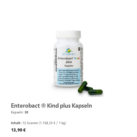
Enterobact ® Kind plus Kapseln
Kapseln:
30
Inhalt:
12 Gramm
(1.158,33 € / 1 kg)
Regulärer Preis:
13,90 €