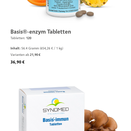
Basis®-enzym Tabletten
Tabletten:
120
Inhalt:
56.4 Gramm
(654,26 € / 1 kg)
Varianten ab
21,90 €
Regulärer Preis:
36,90 €