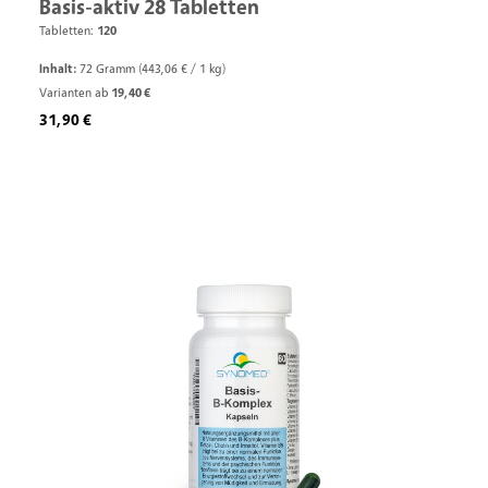
Basis-aktiv 28 Tabletten
Tabletten:
120
Inhalt:
72 Gramm
(443,06 € / 1 kg)
Varianten ab
19,40 €
Regulärer Preis:
31,90 €