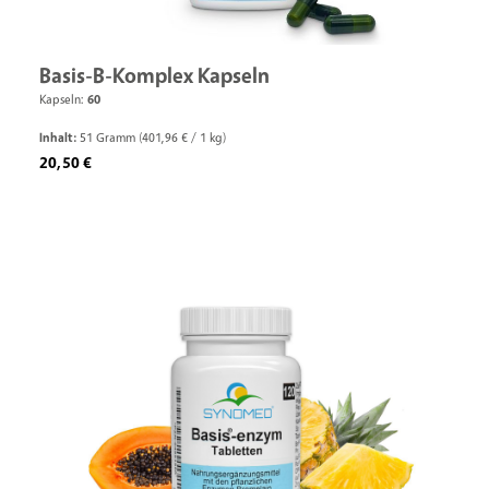
Basis-B-Komplex Kapseln
Kapseln:
60
Inhalt:
51 Gramm
(401,96 € / 1 kg)
Regulärer Preis:
20,50 €