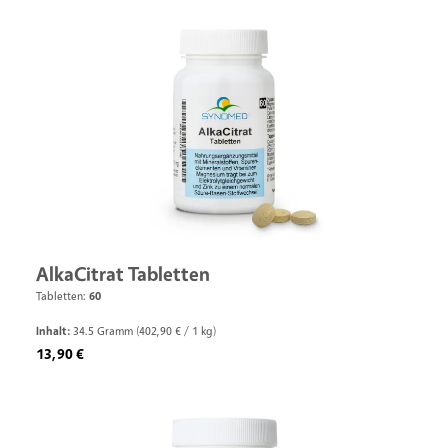
AlkaCitrat Tabletten
Tabletten:
60
Inhalt:
34.5 Gramm
(402,90 € / 1 kg)
Regulärer Preis:
13,90 €