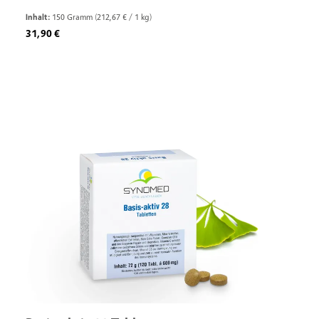
Inhalt:
150 Gramm
(212,67 € / 1 kg)
Regulärer Preis:
31,90 €