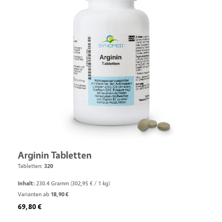
Arginin Tabletten
Tabletten:
320
Inhalt:
230.4 Gramm
(302,95 € / 1 kg)
Varianten ab
18,90 €
Regulärer Preis:
69,80 €