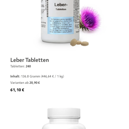
Leber Tabletten
Tabletten:
240
Inhalt:
136.8 Gramm
(446,64 € / 1 kg)
Varianten ab
20,90 €
Regulärer Preis:
61,10 €