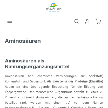
alt springen
Warenk
Aminosäuren
Aminosäuren als
Nahrungsergänzungsmittel
Aminosäuren sind chemische Verbindungen aus Stickstoff,
Kohlenstoff und Sauerstoff. Als
Bausteine der Proteine (Eiweiße)
haben sie eine überragende Bedeutung für die Bildung von
Körpergewebe. Der menschliche Organismus besteht zu etwa 20
Prozent aus Eiweiß. Aminosäuren, die an der Proteinproduktion
beteiligt sind, werden mit einem „L“ vor dem Namen
gekennzeichnet, z. B. L-Arginin, L-Glutamin, L-Ornithin, L-Taurin und