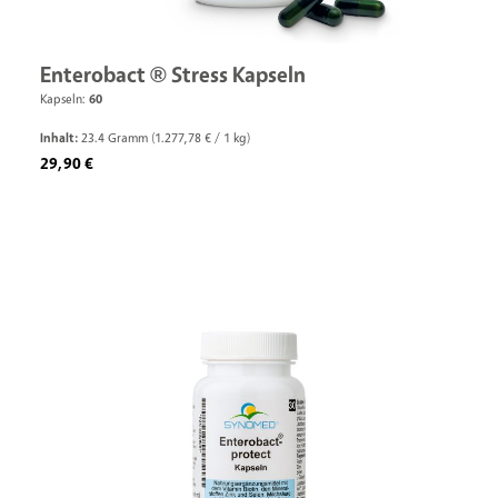
Enterobact ® Stress Kapseln
Kapseln:
60
Inhalt:
23.4 Gramm
(1.277,78 € / 1 kg)
Regulärer Preis:
29,90 €