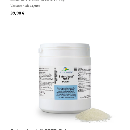
Varianten ab
23,90 €
Regulärer Preis:
39,90 €