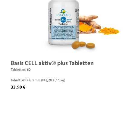
Basis CELL aktiv® plus Tabletten
Tabletten:
60
Inhalt:
40.2 Gramm
(843,28 € / 1 kg)
Regulärer Preis:
33,90 €