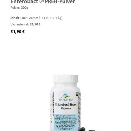
Enterobact ® PREB-Pulver
Pulver:
300g
Inhalt:
300 Gramm
(173,00 € / 1 kg)
Varianten ab
24,90 €
Regulärer Preis:
51,90 €