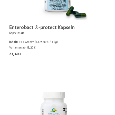
Enterobact ®-protect Kapseln
Kapseln:
30
Inhalt:
14.4 Gramm
(1.625,00 € / 1 kg)
Varianten ab
15,20 €
Regulärer Preis:
23,40 €