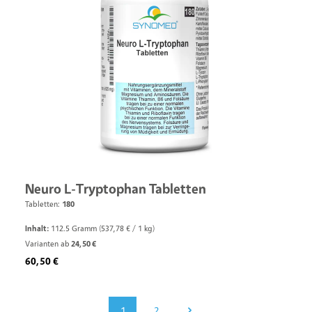
Neuro L-Tryptophan Tabletten
Tabletten:
180
Inhalt:
112.5 Gramm
(537,78 € / 1 kg)
Varianten ab
24,50 €
Regulärer Preis:
60,50 €
1
2