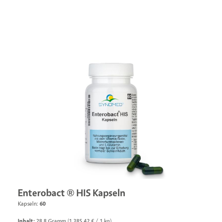
Enterobact ® HIS Kapseln
Kapseln:
60
Inhalt:
28.8 Gramm
(1.385,42 € / 1 kg)