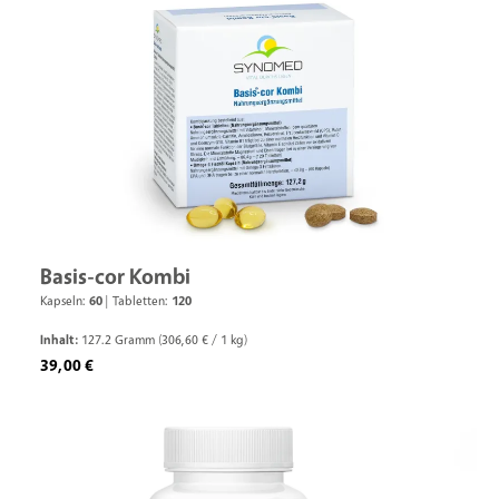
Basis-cor Kombi
Kapseln:
60
|
Tabletten:
120
Inhalt:
127.2 Gramm
(306,60 € / 1 kg)
Regulärer Preis:
39,00 €