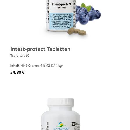
Intest-protect Tabletten
Tabletten:
60
Inhalt:
40.2 Gramm
(616,92 € / 1 kg)
Regulärer Preis:
24,80 €