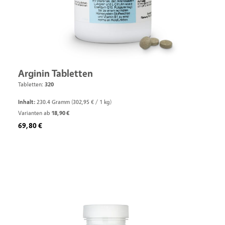
Arginin Tabletten
Tabletten:
320
Inhalt:
230.4 Gramm
(302,95 € / 1 kg)
Varianten ab
18,90 €
Regulärer Preis:
69,80 €