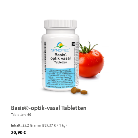
Basis®-optik-vasal Tabletten
Tabletten:
60
Inhalt:
25.2 Gramm
(829,37 € / 1 kg)
Regulärer Preis:
20,90 €