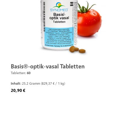
Basis®-optik-vasal Tabletten
Tabletten:
60
Inhalt:
25.2 Gramm
(829,37 € / 1 kg)
Regulärer Preis:
20,90 €