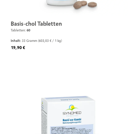
Basis-chol Tabletten
Tabletten:
60
Inhalt:
33 Gramm
(603,03 € / 1 kg)
Regulärer Preis:
19,90 €