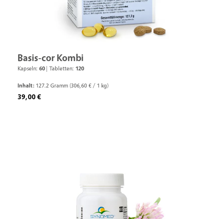
Basis-cor Kombi
Kapseln:
60
|
Tabletten:
120
Inhalt:
127.2 Gramm
(306,60 € / 1 kg)
Regulärer Preis:
39,00 €