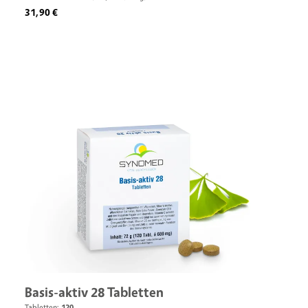
Regulärer Preis:
31,90 €
Basis-aktiv 28 Tabletten
Tabletten:
120