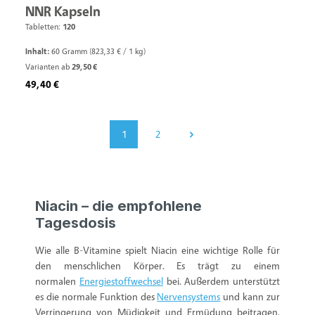
NNR Kapseln
Tabletten:
120
Inhalt:
60 Gramm
(823,33 € / 1 kg)
Varianten ab
29,50 €
Regulärer Preis:
49,40 €
1
2
Seite
Seite
Niacin – die empfohlene
Tagesdosis
Wie alle B-Vitamine spielt Niacin eine wichtige Rolle für
den menschlichen Körper. Es trägt zu einem
normalen
Energiestoffwechsel
bei. Außerdem unterstützt
es die normale Funktion des
Nervensystems
und kann zur
Verringerung von Müdigkeit und Ermüdung beitragen.