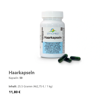
Haarkapseln
Kapseln:
50
Inhalt:
25.5 Gramm
(462,75 € / 1 kg)
Regulärer Preis:
11,80 €