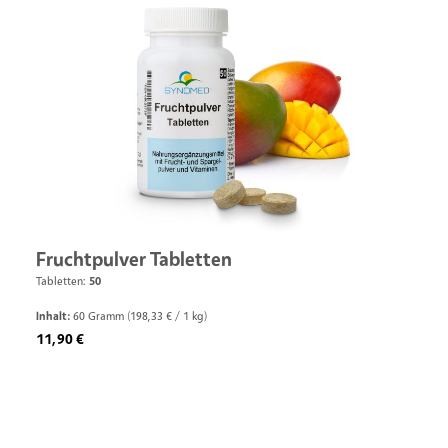
Fruchtpulver Tabletten
Tabletten:
50
Inhalt:
60 Gramm
(198,33 € / 1 kg)
Regulärer Preis:
11,90 €