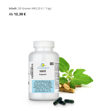
Inhalt:
30 Gramm
(443,33 € / 1 kg)
Regulärer Preis:
Ab
13,30 €