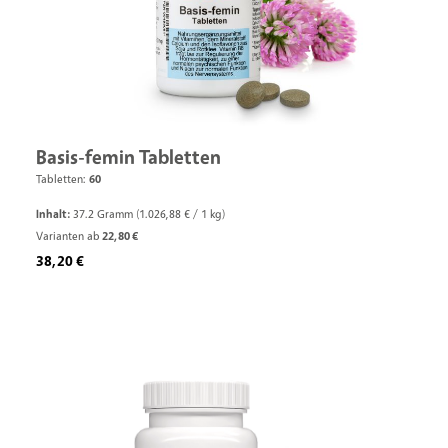
Basis-femin Tabletten
Tabletten:
60
Inhalt:
37.2 Gramm
(1.026,88 € / 1 kg)
Varianten ab
22,80 €
Regulärer Preis:
38,20 €