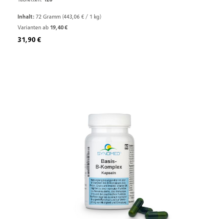
Inhalt:
72 Gramm
(443,06 € / 1 kg)
Varianten ab
19,40 €
Regulärer Preis:
31,90 €