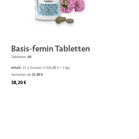
Basis-femin Tabletten
Tabletten:
60
Inhalt:
37.2 Gramm
(1.026,88 € / 1 kg)
Varianten ab
22,80 €
Regulärer Preis:
38,20 €
Produkt Anzahl: Gib den gewünschten We