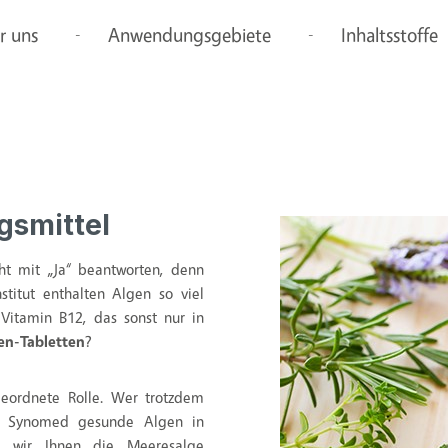
r uns
Anwendungsgebiete
Inhaltsstoffe
gsmittel
cht mit „Ja“ beantworten, denn
stitut enthalten Algen so viel
 Vitamin B12, das sonst nur in
en-Tabletten
?
geordnete Rolle. Wer trotzdem
i Synomed gesunde Algen in
en wir Ihnen die Meeresalge