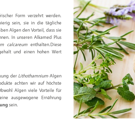
ischer Form verzehrt werden.
erig sein, sie in die tägliche
ben Algen den Vorteil, dass sie
nen. In unseren Alkamed Plus
um calcareum
enthalten.Diese
ffgehalt und einen hohen Wert
rkung der
Lithothamnium
-Algen
rodukte achten wir auf höchste
wohl Algen viele Vorteile für
r eine ausgewogene Ernährung
zung
sein.