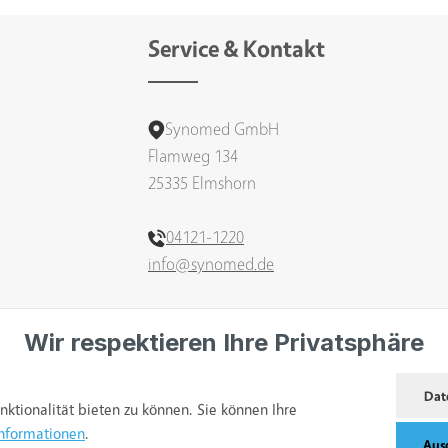
Service & Kontakt
Synomed GmbH
Flamweg 134
25335 Elmshorn
04121-1220
info@synomed.de
Oder über unser
Kontaktformular
.
Wir respektieren Ihre Privatsphäre
Bestellung widerrufen
Dat
tionalität bieten zu können. Sie können Ihre
nformationen
.
Aus