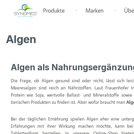
springen
Zur Hauptnavigation springen
Produkte
Marken
Übe
Algen
Algen als Nahrungsergänzun
Die Frage, ob Algen gesund sind oder nicht, lässt sich lei
Meeresalgen sind reich an Nährstoffen. Laut Frauenhofer In
Protein wie Soja, wertvolle Ballast- und Mineralstoffe sowie
tierischen Produkten zu finden ist. Aber wofür braucht man
Alg
Bei der täglichen Ernährung spielen Algen eher eine unter
Erfahrungen mit ihrer Wirkung machen möchte, kann be
Tablettenform bestellen. In unserem Online-Shop biet