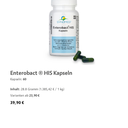
Enterobact ® HIS Kapseln
Kapseln:
60
Inhalt:
28.8 Gramm
(1.385,42 € / 1 kg)
Varianten ab
23,90 €
Regulärer Preis:
39,90 €