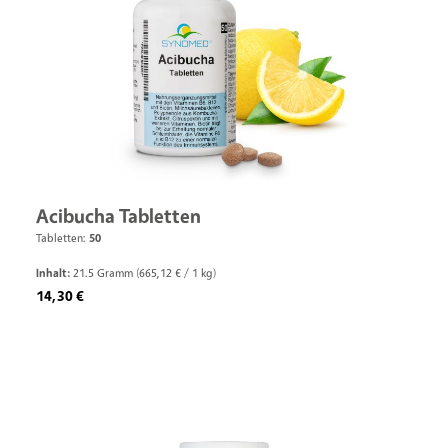
Acibucha Tabletten
Tabletten:
50
Inhalt:
21.5 Gramm
(665,12 € / 1 kg)
Regulärer Preis:
14,30 €