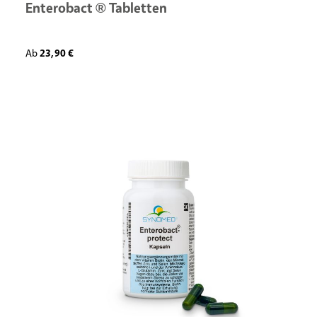
Enterobact ® Tabletten
Regulärer Preis:
Ab
23,90 €