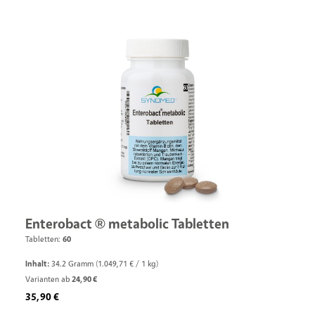
Enterobact ® metabolic Tabletten
Tabletten:
60
Inhalt:
34.2 Gramm
(1.049,71 € / 1 kg)
Varianten ab
24,90 €
Regulärer Preis:
35,90 €