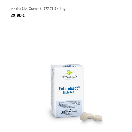
Inhalt:
23.4 Gramm
(1.277,78 € / 1 kg)
Regulärer Preis:
29,90 €