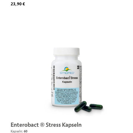
Regulärer Preis:
23,90 €
Enterobact ® Stress Kapseln
Kapseln:
60