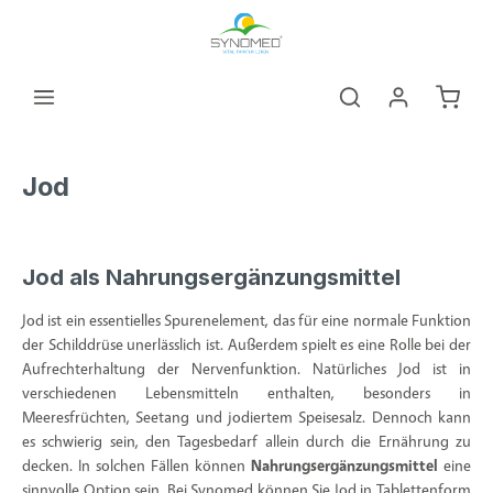
alt springen
Warenk
Jod
Jod als Nahrungsergänzungsmittel
Jod ist ein essentielles Spurenelement, das für eine normale Funktion
der Schilddrüse unerlässlich ist. Außerdem spielt es eine Rolle bei der
Aufrechterhaltung der Nervenfunktion. Natürliches Jod ist in
verschiedenen Lebensmitteln enthalten, besonders in
Meeresfrüchten, Seetang und jodiertem Speisesalz. Dennoch kann
es schwierig sein, den Tagesbedarf allein durch die Ernährung zu
decken. In solchen Fällen können
Nahrungsergänzungsmittel
eine
sinnvolle Option sein. Bei Synomed können Sie Jod in Tablettenform