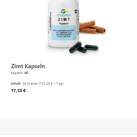
Zimt Kapseln
Kapseln:
60
Inhalt:
24 Gramm
(731,25 € / 1 kg)
Regulärer Preis:
17,55 €