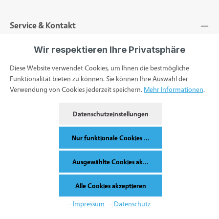
Service & Kontakt
Bestellung widerrufen
Wir respektieren Ihre Privatsphäre
Diese Website verwendet Cookies, um Ihnen die bestmögliche
Funktionalität bieten zu können. Sie können Ihre Auswahl der
Verwendung von Cookies jederzeit speichern.
Mehr Informationen
.
Alle Preise inkl. gesetzl. Mehrwertsteuer zzgl.
Versandkosten
und ggf.
Datenschutzeinstellungen
Nachnahmegebühren, wenn nicht anders angegeben.
© 2026 Synomed - with
by
Mainwebsolutions
Nur funktionale Cookies akzeptieren
Ausgewählte Cookies akzeptieren
Alle Cookies akzeptieren
Werkzeugleiste anzeigen
- Impressum
- Datenschutz