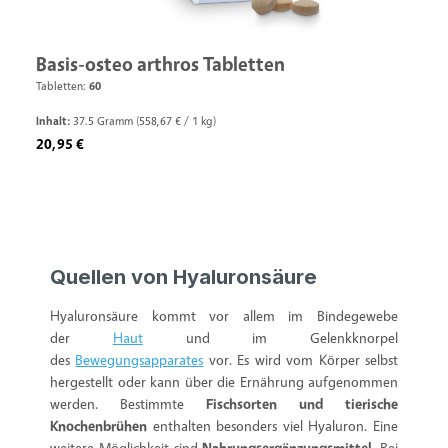
Basis-osteo arthros Tabletten
Tabletten:
60
Inhalt:
37.5 Gramm
(558,67 € / 1 kg)
Regulärer Preis:
20,95 €
Quellen von Hyaluronsäure
Hyaluronsäure kommt vor allem im Bindegewebe
der
Haut
und im Gelenkknorpel
des
Bewegungsapparates
vor. Es wird vom Körper selbst
hergestellt oder kann über die Ernährung aufgenommen
werden. Bestimmte
Fischsorten und tierische
Knochenbrühen
enthalten besonders viel Hyaluron. Eine
weitere Möglichkeit sind
Nahrungsergänzungsmittel
. Bei