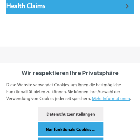
Health Claims
Wir respektieren Ihre Privatsphäre
Informationen
Diese Website verwendet Cookies, um Ihnen die bestmögliche
Funktionalität bieten zu können. Sie können Ihre Auswahl der
Verwendung von Cookies jederzeit speichern.
Mehr Informationen
.
Service & Kontakt
Datenschutzeinstellungen
Bestellung widerrufen
Nur funktionale Cookies akzeptieren