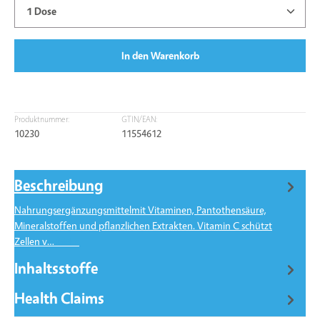
Produkt Anzahl: Gib den gewünschten Wert ein oder benu
In den Warenkorb
Produktnummer:
GTIN/EAN:
10230
11554612
Beschreibung
Nahrungsergänzungsmittelmit Vitaminen, Pantothensäure,
Mineralstoffen und pflanzlichen Extrakten. Vitamin C schützt
Zellen v…
Mehr
Inhaltsstoffe
Health Claims