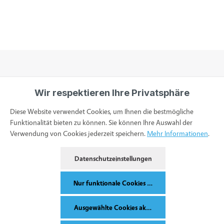
Wir respektieren Ihre Privatsphäre
Informationen
Diese Website verwendet Cookies, um Ihnen die bestmögliche
Funktionalität bieten zu können. Sie können Ihre Auswahl der
Verwendung von Cookies jederzeit speichern.
Mehr Informationen
.
Service & Kontakt
Datenschutzeinstellungen
Bestellung widerrufen
Nur funktionale Cookies akzeptieren
Ausgewählte Cookies akzeptieren
Alle Preise inkl. gesetzl. Mehrwertsteuer zzgl.
Versandkosten
und ggf.