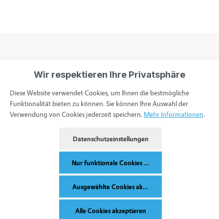
Wir respektieren Ihre Privatsphäre
Informationen
Diese Website verwendet Cookies, um Ihnen die bestmögliche
Funktionalität bieten zu können. Sie können Ihre Auswahl der
Verwendung von Cookies jederzeit speichern.
Mehr Informationen
.
Service & Kontakt
Datenschutzeinstellungen
Bestellung widerrufen
Nur funktionale Cookies akzeptieren
Ausgewählte Cookies akzeptieren
Alle Preise inkl. gesetzl. Mehrwertsteuer zzgl.
Versandkosten
und ggf.
Alle Cookies akzeptieren
Nachnahmegebühren, wenn nicht anders angegeben.