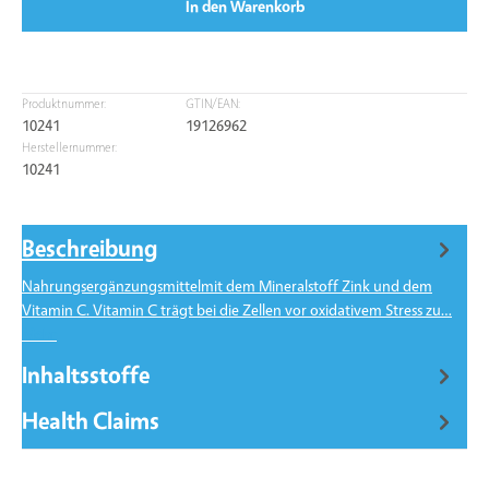
In den Warenkorb
Produktnummer:
GTIN/EAN:
10241
19126962
Herstellernummer:
10241
Beschreibung
Nahrungsergänzungsmittelmit dem Mineralstoff Zink und dem
Vitamin C. Vitamin C trägt bei die Zellen vor oxidativem Stress zu…
Mehr
Inhaltsstoffe
Health Claims