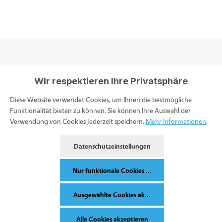
Wir respektieren Ihre Privatsphäre
Informationen
Diese Website verwendet Cookies, um Ihnen die bestmögliche
Funktionalität bieten zu können. Sie können Ihre Auswahl der
Verwendung von Cookies jederzeit speichern.
Mehr Informationen
.
Service & Kontakt
Datenschutzeinstellungen
Bestellung widerrufen
Nur funktionale Cookies akzeptieren
Ausgewählte Cookies akzeptieren
Alle Preise inkl. gesetzl. Mehrwertsteuer zzgl.
Versandkosten
und ggf.
Alle Cookies akzeptieren
Nachnahmegebühren, wenn nicht anders angegeben.