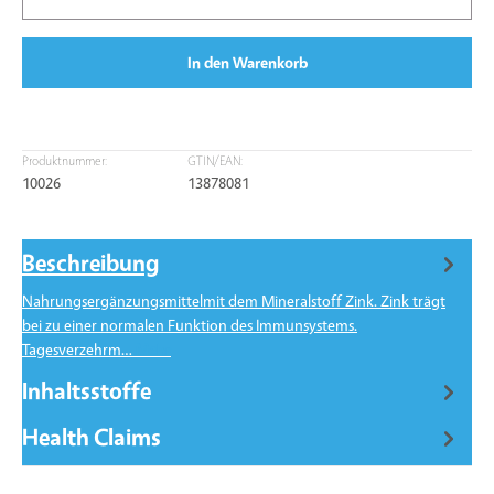
In den Warenkorb
Produktnummer:
GTIN/EAN:
10026
13878081
Beschreibung
Nahrungsergänzungsmittelmit dem Mineralstoff Zink. Zink trägt
bei zu einer normalen Funktion des Immunsystems.
Tagesverzehrm…
Mehr
Inhaltsstoffe
Health Claims