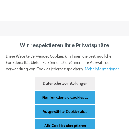
Wir respektieren Ihre Privatsphäre
Informationen
Diese Website verwendet Cookies, um Ihnen die bestmögliche
Funktionalität bieten zu können. Sie können Ihre Auswahl der
Verwendung von Cookies jederzeit speichern.
Mehr Informationen
.
Service & Kontakt
Datenschutzeinstellungen
Bestellung widerrufen
Nur funktionale Cookies akzeptieren
Ausgewählte Cookies akzeptieren
Alle Preise inkl. gesetzl. Mehrwertsteuer zzgl.
Versandkosten
und ggf.
Alle Cookies akzeptieren
Nachnahmegebühren, wenn nicht anders angegeben.