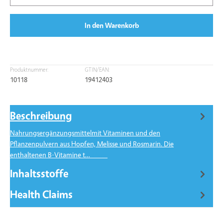
In den Warenkorb
Produktnummer:
GTIN/EAN:
10118
19412403
Beschreibung
Nahrungsergänzungsmittelmit Vitaminen und den
Pflanzenpulvern aus Hopfen, Melisse und Rosmarin. Die
enthaltenen B-Vitamine t…
Mehr
Inhaltsstoffe
Health Claims