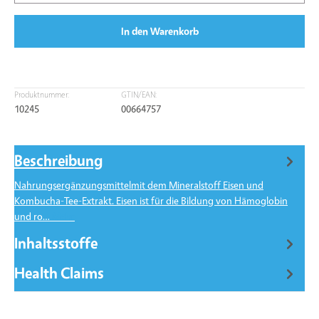
In den Warenkorb
Produktnummer:
GTIN/EAN:
10245
00664757
Beschreibung
Nahrungsergänzungsmittelmit dem Mineralstoff Eisen und
Kombucha-Tee-Extrakt. Eisen ist für die Bildung von Hämoglobin
und ro…
Mehr
Inhaltsstoffe
Health Claims