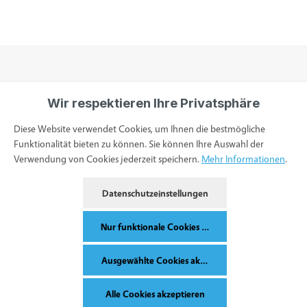
Wir respektieren Ihre Privatsphäre
Informationen
Diese Website verwendet Cookies, um Ihnen die bestmögliche
Funktionalität bieten zu können. Sie können Ihre Auswahl der
Verwendung von Cookies jederzeit speichern.
Mehr Informationen
.
Service & Kontakt
Datenschutzeinstellungen
Bestellung widerrufen
Nur funktionale Cookies akzeptieren
Ausgewählte Cookies akzeptieren
Alle Preise inkl. gesetzl. Mehrwertsteuer zzgl.
Versandkosten
und ggf.
Alle Cookies akzeptieren
Nachnahmegebühren, wenn nicht anders angegeben.