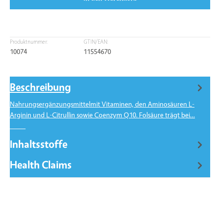
Produktnummer:
GTIN/EAN:
10074
11554670
Beschreibung
Nahrungsergänzungsmittelmit Vitaminen, den Aminosäuren L-
Arginin und L-Citrullin sowie Coenzym Q10. Folsäure trägt bei…
Mehr
Inhaltsstoffe
Health Claims