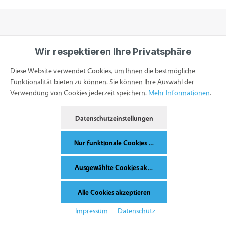
Wir respektieren Ihre Privatsphäre
Informationen
Diese Website verwendet Cookies, um Ihnen die bestmögliche
Funktionalität bieten zu können. Sie können Ihre Auswahl der
Verwendung von Cookies jederzeit speichern.
Mehr Informationen
.
Service & Kontakt
Datenschutzeinstellungen
Bestellung widerrufen
Nur funktionale Cookies akzeptieren
Ausgewählte Cookies akzeptieren
Alle Preise inkl. gesetzl. Mehrwertsteuer zzgl.
Versandkosten
und ggf.
Alle Cookies akzeptieren
Nachnahmegebühren, wenn nicht anders angegeben.
Werkzeugleiste anzeigen
- Impressum
- Datenschutz
© 2026 Synomed - with
by
Mainwebsolutions