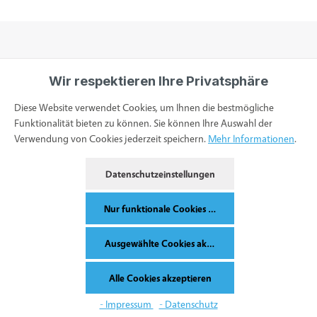
Wir respektieren Ihre Privatsphäre
Informationen
Diese Website verwendet Cookies, um Ihnen die bestmögliche
Funktionalität bieten zu können. Sie können Ihre Auswahl der
Verwendung von Cookies jederzeit speichern.
Mehr Informationen
.
Service & Kontakt
Datenschutzeinstellungen
Bestellung widerrufen
Nur funktionale Cookies akzeptieren
Ausgewählte Cookies akzeptieren
Alle Preise inkl. gesetzl. Mehrwertsteuer zzgl.
Versandkosten
und ggf.
Alle Cookies akzeptieren
Nachnahmegebühren, wenn nicht anders angegeben.
Werkzeugleiste anzeigen
- Impressum
- Datenschutz
© 2026 Synomed - with
by
Mainwebsolutions