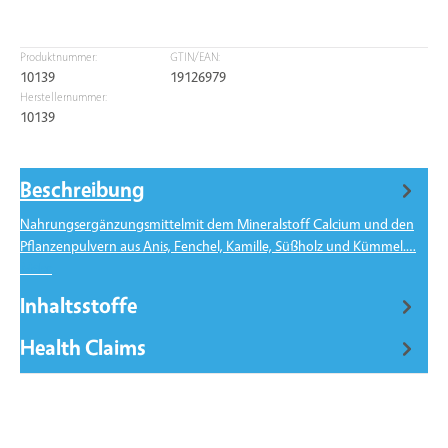
Produktnummer:
GTIN/EAN:
10139
19126979
Herstellernummer:
10139
Beschreibung
Nahrungsergänzungsmittelmit dem Mineralstoff Calcium und den
Pflanzenpulvern aus Anis, Fenchel, Kamille, Süßholz und Kümmel.…
Mehr
Inhaltsstoffe
Health Claims