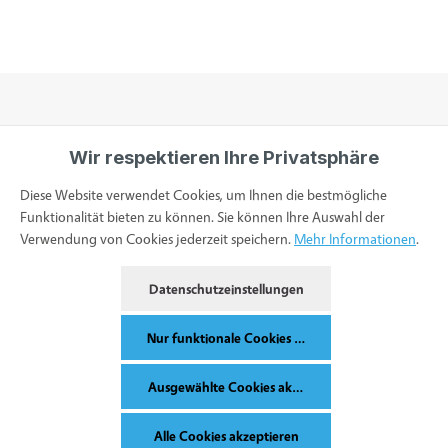
Wir respektieren Ihre Privatsphäre
Informationen
Diese Website verwendet Cookies, um Ihnen die bestmögliche
Funktionalität bieten zu können. Sie können Ihre Auswahl der
Verwendung von Cookies jederzeit speichern.
Mehr Informationen
.
Service & Kontakt
Datenschutzeinstellungen
Bestellung widerrufen
Nur funktionale Cookies akzeptieren
Ausgewählte Cookies akzeptieren
Alle Preise inkl. gesetzl. Mehrwertsteuer zzgl.
Versandkosten
und ggf.
Alle Cookies akzeptieren
Nachnahmegebühren, wenn nicht anders angegeben.