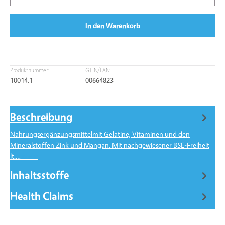
In den Warenkorb
Produktnummer:
GTIN/EAN:
10014.1
00664823
Beschreibung
Nahrungsergänzungsmittelmit Gelatine, Vitaminen und den
Mineralstoffen Zink und Mangan. Mit nachgewiesener BSE-Freiheit
lt.…
Mehr
Inhaltsstoffe
Health Claims